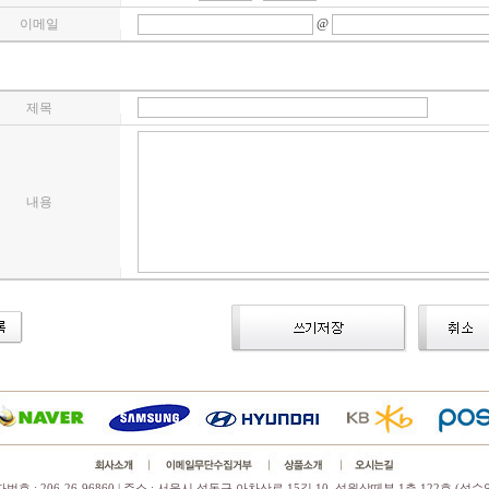
이메일
@
제목
내용
호 : 206-26-96860 | 주소 : 서울시 성동구 아차산로 15길 10, 성원상떼뷰 1층 122호 (성수역 2번출