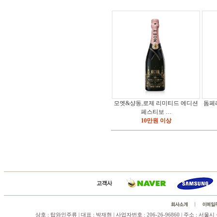
모엣&샹동,로제 리미티드 에디션
돔페
페스티보 …
10만원 이상
상호 : 탑와인주류 | 대표 : 박재현 | 사업자번호 : 206-26-96860 | 주소 : 서울시