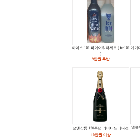
아이스 101 파이어워터세트 ( ice101
예거마
)
9만원 후반
앱솔
모엣샹동 150주년 리미티드에디션
10만원 이상