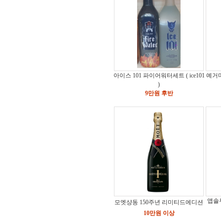
아이스 101 파이어워터세트 ( ice101
예거마
)
9만원 후반
앱솔
모엣샹동 150주년 리미티드에디션
10만원 이상