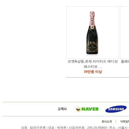
모엣&샹동,로제 리미티드 에디션
돔페
페스티보 …
10만원 이상
상호 : 탑와인주류 | 대표 : 박재현 | 사업자번호 : 206-26-96860 | 주소 : 서울시