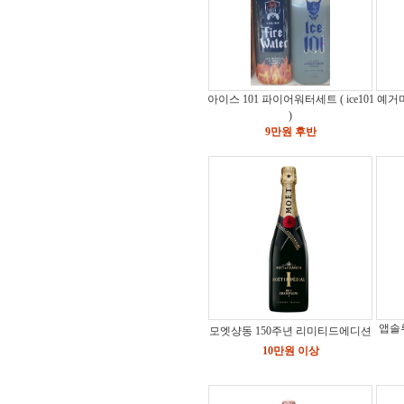
아이스 101 파이어워터세트 ( ice101
예거마
)
9만원 후반
앱솔
모엣샹동 150주년 리미티드에디션
10만원 이상