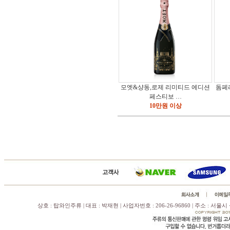
모엣&샹동,로제 리미티드 에디션
돔페
페스티보 …
10만원 이상
상호 : 탑와인주류 | 대표 : 박재현 | 사업자번호 : 206-26-96860 | 주소 : 서울시