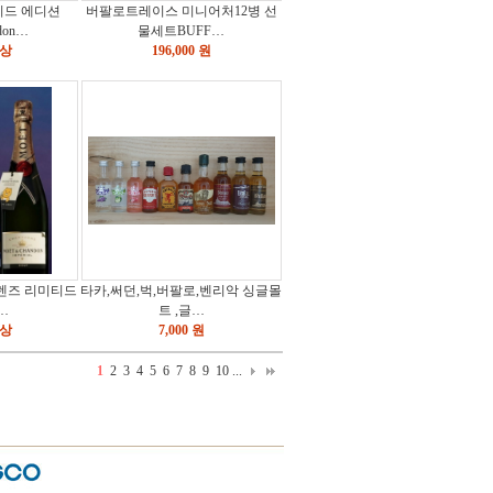
티드 에디션
버팔로트레이스 미니어처12병 선
don…
물세트BUFF…
이상
196,000 원
렌즈 리미티드
타카,써던,벅,버팔로,벤리악 싱글몰
…
트 ,글…
이상
7,000 원
1
2
3
4
5
6
7
8
9
10
...