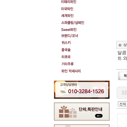
상
달콤
트 