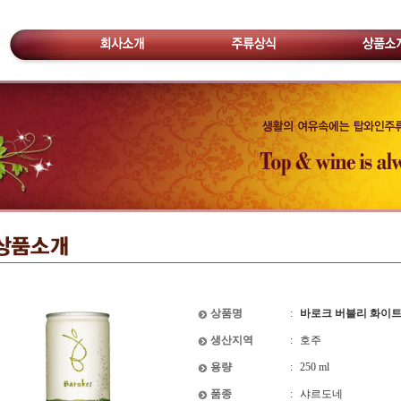
상품명
:
바로크 버블리 화이트 Bar
생산지역
:
호주
용량
:
250 ml
품종
:
샤르도네