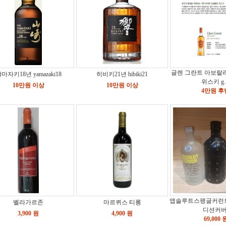
글렌 그란트 아보랄
마자키18년 yamazaki18
히비키21년 hibiki21
위스키 g
10만원 이상
10만원 이상
4만원 후
앱솔루트스팽글커런
벨라가르존
마르퀴스 티롱
디션커버
3,900 원
4,900 원
69,000 