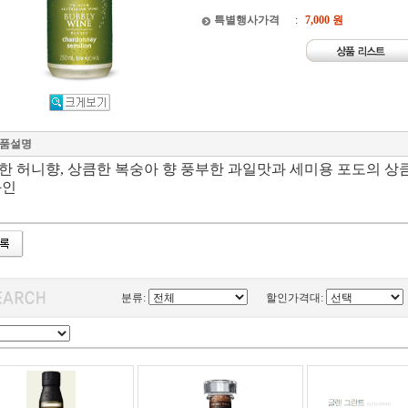
특별행사가격
:
7,000 원
품설명
한 허니향, 상큼한 복숭아 향 풍부한 과일맛과 세미용 포도의 상
와인
분류:
할인가격대: