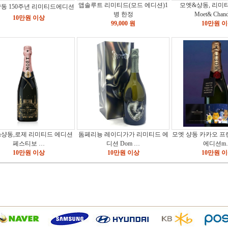
앱솔루트 리미티드(모드 에디션)1
모엣&샹동, 리미
동 150주년 리미티드에디션
병 한정
Moet& Chan
10만원 이상
99,000 원
10만원 
샹동,로제 리미티드 에디션
돔페리뇽 레이디가가 리미티드 에
모엣 샹동 카카오 프
페스티보 …
디션 Dom …
에디션m
10만원 이상
10만원 이상
10만원 