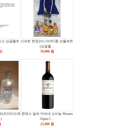
리스 싱글몰트
(1세트 한정)미니어처5종 선물세트
…
(싱글몰…
반
59,000 원
트(리미티드에
몬테스 알파 카버네 소비뇽 Montes
)
Alpha C…
원
22,000 원