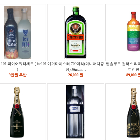
101 파이어워터세트 ( ice101
예거마이스터 700미리(미니어처증
앱솔루트 컬러스 리
)
정) J&aum…
한정판
9만원 후반
26,000 원
89,000 