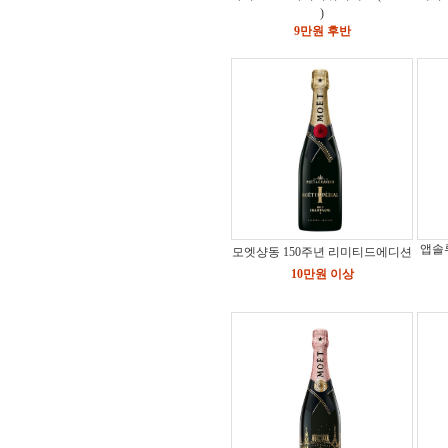
)
9만원 후반
앱솔
모엣샹동 150주년 리미티드에디션
10만원 이상