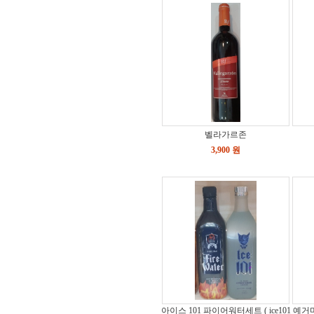
벨라가르존
3,900 원
아이스 101 파이어워터세트 ( ice101
예거마