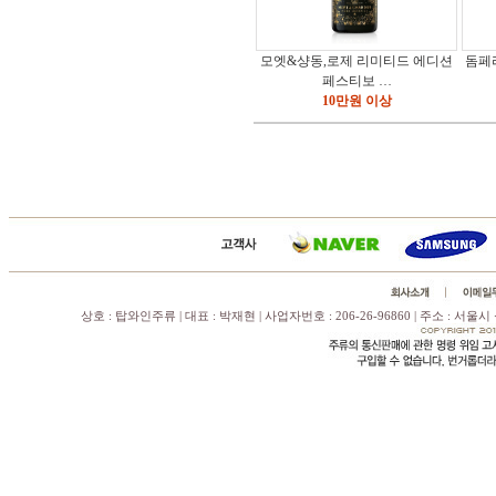
모엣&샹동,로제 리미티드 에디션
돔페
페스티보 …
10만원 이상
상호 : 탑와인주류 | 대표 : 박재현 | 사업자번호 : 206-26-96860 | 주소 : 서울시