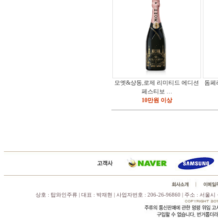
모엣&샹동,로제 리미티드 에디션
돔페
페스티보 …
10만원 이상
상호 : 탑와인주류 | 대표 : 박재현 | 사업자번호 : 206-26-96860 | 주소 : 서울시