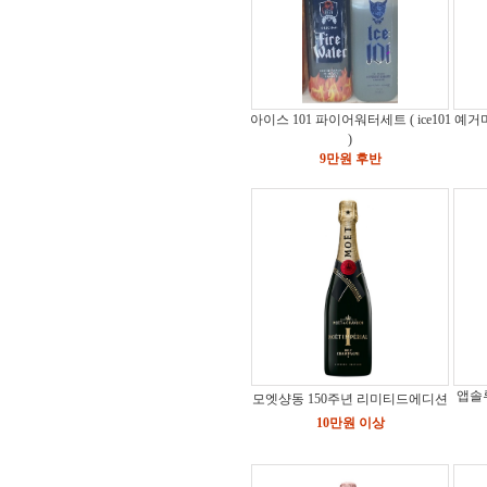
아이스 101 파이어워터세트 ( ice101
예거마
)
9만원 후반
앱솔
모엣샹동 150주년 리미티드에디션
10만원 이상