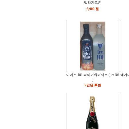
벨라가르존
3,900 원
아이스 101 파이어워터세트 ( ice101
예거마
)
9만원 후반