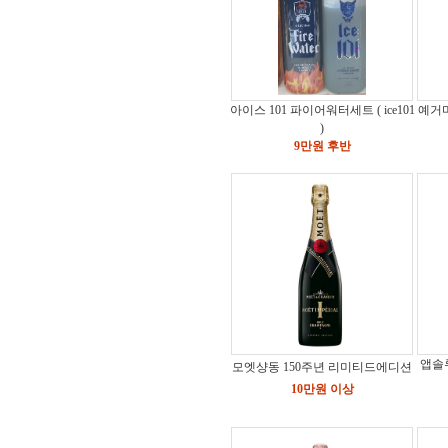
아이스 101 파이어워터세트 ( ice101
예거마
)
9만원 후반
앱솔
모엣샹동 150주년 리미티드에디션
10만원 이상