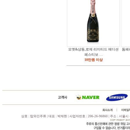
모엣&샹동,로제 리미티드 에디션
돔페
페스티보 …
10만원 이상
상호 : 탑와인주류 | 대표 : 박재현 | 사업자번호 : 206-26-96860 | 주소 : 서울시