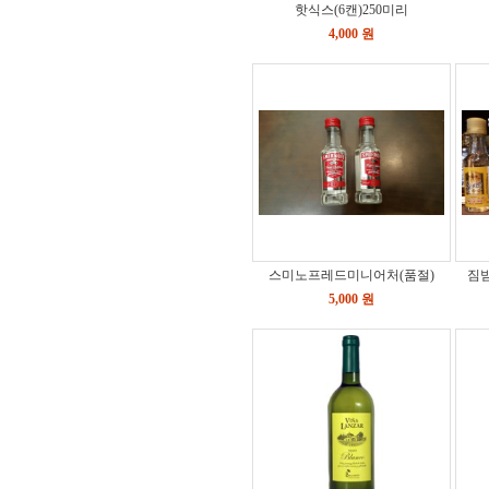
핫식스(6캔)250미리
4,000 원
스미노프레드미니어처(품절)
짐빔
5,000 원