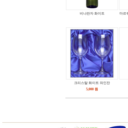
비냐란자 화이트
마르퀴
크리스탈 화이트 와인잔
5,000 원