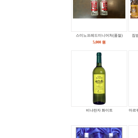
스미노프레드미니어처(품절)
짐빔
5,000 원
비냐란자 화이트
마르퀴