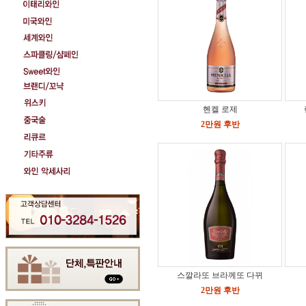
헨켈 로제
2만원 후반
스깔라또 브라께또 다뀌
2만원 후반