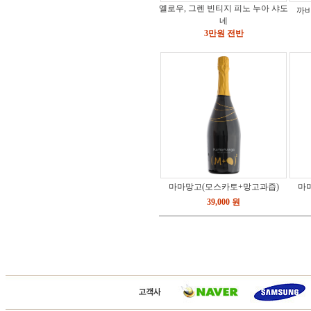
옐로우, 그렌 빈티지 피노 누아 샤도
까
네
3만원 전반
마마망고(모스카토+망고과즙)
마
39,000 원