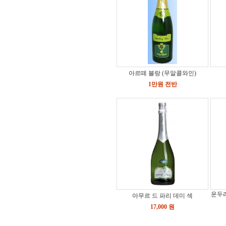
아르떼 블랑 (무알콜와인)
1만원 전반
운두라
아무르 드 파리 데미 섹
17,000 원