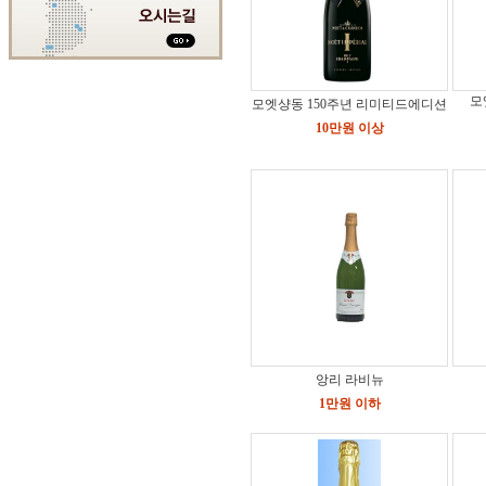
모
모엣샹동 150주년 리미티드에디션
10만원 이상
앙리 라비뉴
1만원 이하