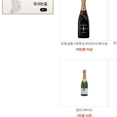
모
모엣샹동 150주년 리미티드에디션
10만원 이상
앙리 라비뉴
1만원 이하