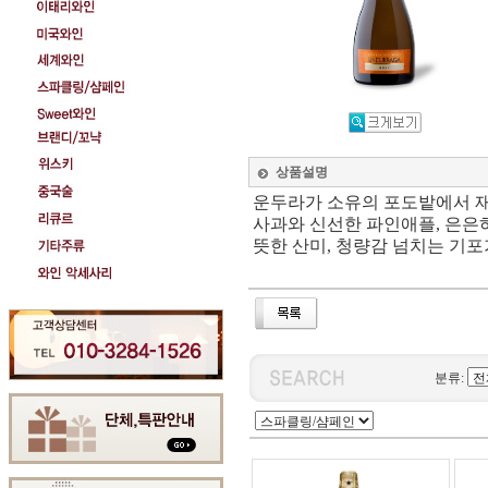
상품설명
운두라가 소유의 포도밭에서 재
사과와 신선한 파인애플, 은은하
뜻한 산미, 청량감 넘치는 기포
분류: