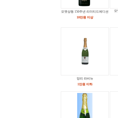
모
모엣샹동 150주년 리미티드에디션
10만원 이상
앙리 라비뉴
1만원 이하