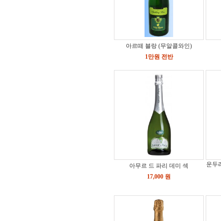
아르떼 블랑 (무알콜와인)
1만원 전반
운두라
아무르 드 파리 데미 섹
17,000 원