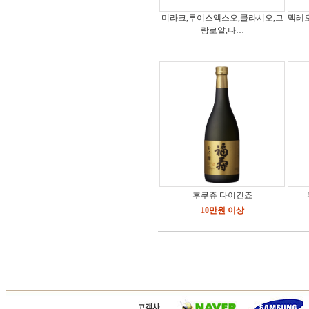
미라크,루이스엑스오,클라시오,그
맥레오
랑로얄,나…
후쿠쥬 다이긴죠
10만원 이상