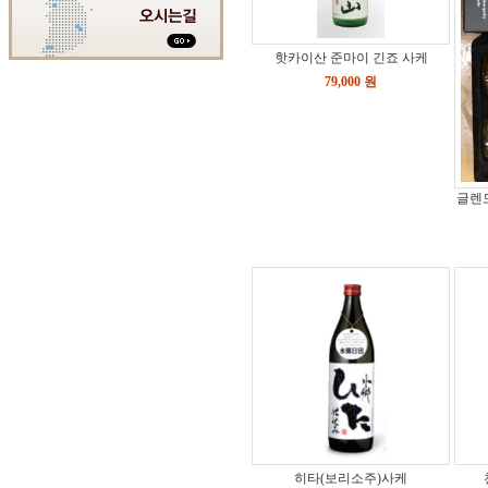
핫카이산 준마이 긴죠 사케
79,000 원
글렌
히타(보리소주)사케